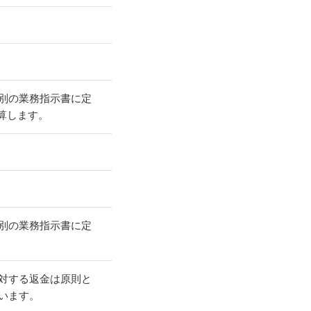
別の業務指示書に定
算します。
別の業務指示書に定
対する返金は原則と
います。