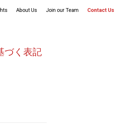
ghts
About Us
Join our Team
Contact Us
に基づく表記