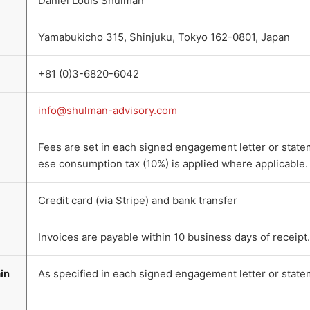
Daniel Louis Shulman
Yamabukicho 315, Shinjuku, Tokyo 162-0801, Japan
+81 (0)3-6820-6042
info@shulman-advisory.com
Fees are set in each signed engagement letter or state
ese consumption tax (10%) is applied where applicable.
Credit card (via Stripe) and bank transfer
Invoices are payable within 10 business days of receipt.
in
As specified in each signed engagement letter or state