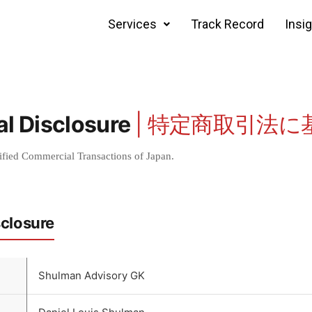
Services
Track Record
Insi
l Disclosure
| 特定商取引法
ified Commercial Transactions of Japan.
closure
Shulman Advisory GK